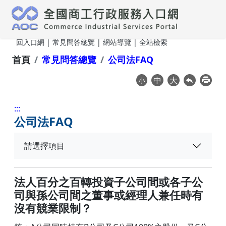
跳到主要內容
回入口網
|
常見問答總覽
|
網站導覽
| 全站檢索
首頁
常見問答總覽
公司法FAQ
中
大
小
:::
常
公司法FAQ
見
請選擇項目
問
答
總
法人百分之百轉投資子公司間或各子公
司與孫公司間之董事或經理人兼任時有
覽
沒有競業限制？