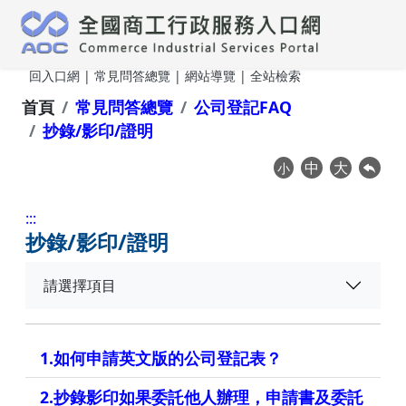
跳到主要內容
回入口網
|
常見問答總覽
|
網站導覽
| 全站檢索
首頁
常見問答總覽
公司登記FAQ
抄錄/影印/證明
中
大
小
:::
常
抄錄/影印/證明
見
請選擇項目
問
答
總
1.如何申請英文版的公司登記表？
覽
2.抄錄影印如果委託他人辦理，申請書及委託