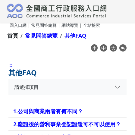
跳到主要內容
回入口網
|
常見問答總覽
|
網站導覽
| 全站檢索
首頁
常見問答總覽
其他FAQ
中
大
小
:::
常
其他FAQ
見
請選擇項目
問
答
總
1.公司與商業兩者有何不同？
覽
2.廢證後的營利事業登記證還可不可以使用？