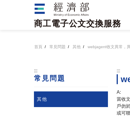
跳到主要內容區塊
商工電子公文交換服務
首頁
常見問題
其他
webjagent收文異常
:::
:::
常見問題
w
A:
其他
當收
戶勿
或可