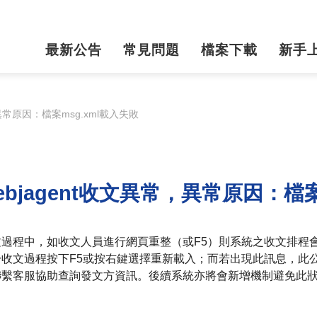
最新公告
常見問題
檔案下載
新手
，異常原因：檔案msg.xml載入失敗
ebjagent收文異常，異常原因：檔案
文過程中，如收文人員進行網頁重整（或F5）則系統之收文排程
於收文過程按下F5或按右鍵選擇重新載入；而若出現此訊息，此
聯繫客服協助查詢發文方資訊。後續系統亦將會新增機制避免此