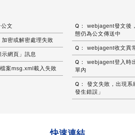
子公文
webjagent發
態仍為公文傳送中
因：加密或解密處理失敗
webjagent收
法顯示網頁」訊息
webjagent登
檔案msg.xml載入失敗
單內
發文失敗，出現系統
發生錯誤」
快速連結