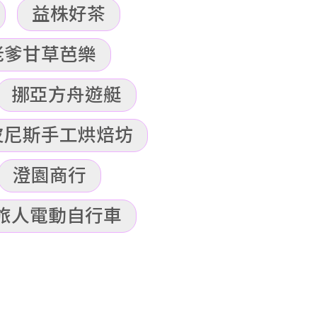
益株好茶
老爹甘草芭樂
挪亞方舟遊艇
皮尼斯手工烘焙坊
澄園商行
旅人電動自行車