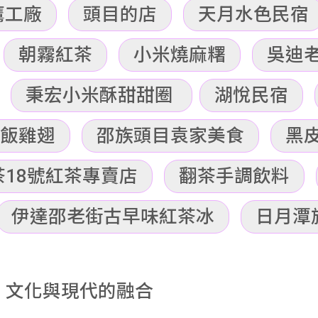
鷹工廠
頭目的店
天月水色民宿
朝霧紅茶
小米燒麻糬
吳迪
秉宏小米酥甜甜圈
湖悅民宿
飯雞翅
邵族頭目袁家美食
黑
18號紅茶專賣店
翻茶手調飲料
伊達邵老街古早味紅茶冰
日月潭
，文化與現代的融合