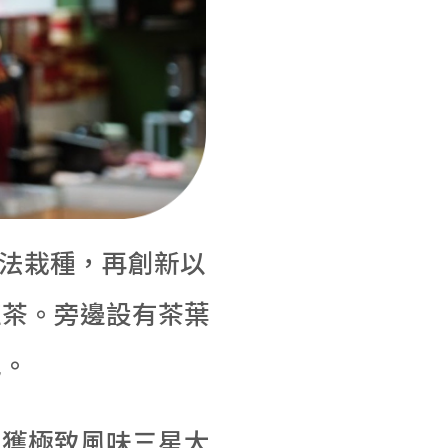
農法栽種，再創新以
紅茶。旁邊設有茶葉
泡。
榮獲極致風味三星大