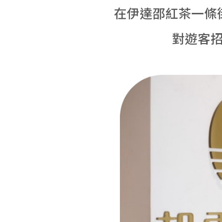
在伊達邵紅茶一條
對遊客