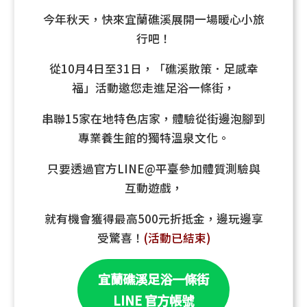
今年秋天，快來宜蘭礁溪展開一場暖心小旅
行吧！
從10月4日至31日，「礁溪散策．足感幸
福」活動邀您走進足浴一條街，
串聯15家在地特色店家，體驗從街邊泡腳到
專業養生館的獨特溫泉文化。
只要透過官方LINE@平臺參加體質測驗與
互動遊戲，
就有機會獲得最高500元折抵金，邊玩邊享
受驚喜！
(活動已結束)
宜蘭礁溪足浴一條街
LINE 官方帳號